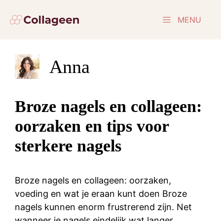
Ga
naar
MENU
de
inhoud
Anna
Broze nagels en collageen:
oorzaken en tips voor
sterkere nagels
Broze nagels en collageen: oorzaken,
voeding en wat je eraan kunt doen Broze
nagels kunnen enorm frustrerend zijn. Net
wanneer je nagels eindelijk wat langer