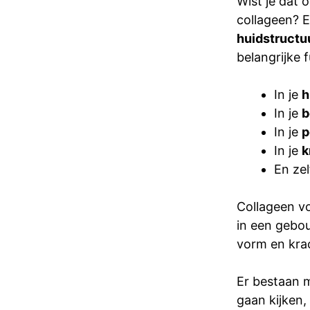
Wist je dat
collageen? E
huidstructu
belangrijke f
In je
h
In je
b
In je
p
In je
k
En zel
Collageen v
in een gebou
vorm en krac
Er bestaan m
gaan kijken,