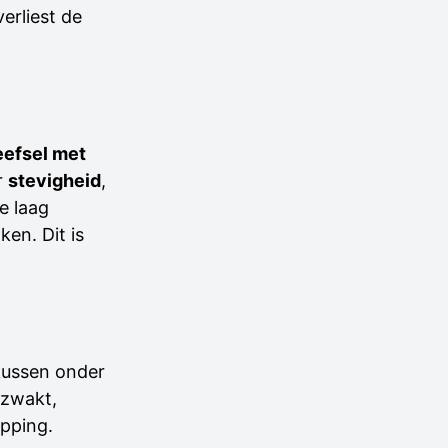
verliest de
efsel met
r
stevigheid
,
ze laag
ken. Dit is
 kussen onder
rzwakt,
apping.