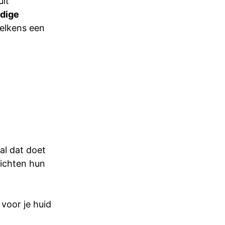
uit
edige
telkens een
aal dat doet
richten hun
voor je huid