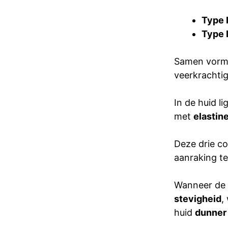
Type 
Type I
Samen vorme
veerkrachtig
In de huid li
met
elastin
Deze drie co
aanraking te
Wanneer de c
stevigheid
,
huid
dunner