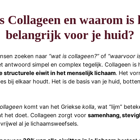
s Collageen en waarom is 
belangrijk voor je huid?
nsen zoeken naar
“wat is collageen?”
of
“waarvoor i
het antwoord simpel en complex tegelijk. Collageen is 
e structurele eiwit in het menselijk lichaam
. Het vorm
lles bij elkaar houdt. Het is de basis van je huid, bott
ollageen
komt van het Griekse
kolla
, wat “lijm” betek
at het doet. Collageen zorgt voor
samenhang, stevig
 vrijwel al je lichaamsweefsels.