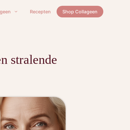
ageen
Recepten
Shop Collageen
n stralende