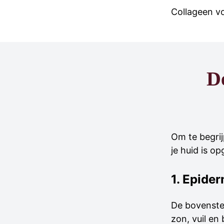
Collageen v
D
Om te begrij
je huid is o
1. Epide
De bovenste 
zon, vuil en