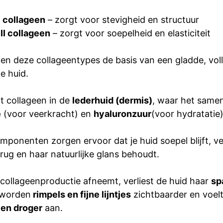
I collageen
– zorgt voor stevigheid en structuur
II collageen
– zorgt voor soepelheid en elasticiteit
n deze collageentypes de basis van een gladde, vol
e huid.
gt collageen in de
lederhuid (dermis)
, waar het same
e
(voor veerkracht) en
hyaluronzuur
(voor hydratatie)
mponenten zorgen ervoor dat je huid soepel blijft, v
rug en haar natuurlijke glans behoudt.
ollageenproductie afneemt, verliest de huid haar
sp
 worden
rimpels en fijne lijntjes
zichtbaarder en voel
 en droger
aan.