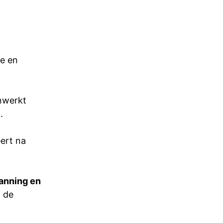
le en
nwerkt
.
eert na
anning en
t de