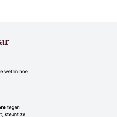
ar
 te weten hoe
ère
tegen
t, steunt ze