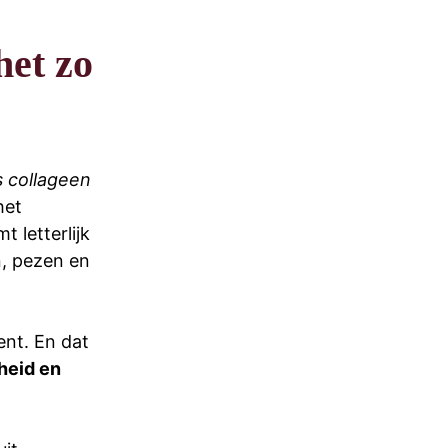
het zo
s collageen
het
t letterlijk
en, pezen en
ent. En dat
heid en