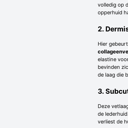
volledig op d
opperhuid ha
2. Dermi
Hier gebeurt
collageenve
elastine voo
bevinden zi
de laag die b
3. Subcu
Deze vetlaag
de lederhui
verliest de h