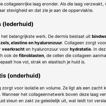
e collageenrijke laag eronder. Als die laag verzwakt, 
ar stevigheid en dat zie je aan de oppervlakte.
s (lederhuid)
 het belangrijkste werk. De dermis bestaat uit
bindwe
zels, elastine en hyaluronzuur
. Collageen zorgt voo
r
veerkracht
en hyaluronzuur voor
hydratatie
. In de
ch ook de
fibroblasten
, de cellen die collageen aanma
epaalt hoe vol, strak en elastisch je huid is.
tis (onderhuid)
 zorgt voor isolatie en volume. Ze ligt als een zacht
d. Wanneer het collageennetwerk boven deze laag ve
uid steun en zakt ze geleidelijk uit, wat leidt tot versl