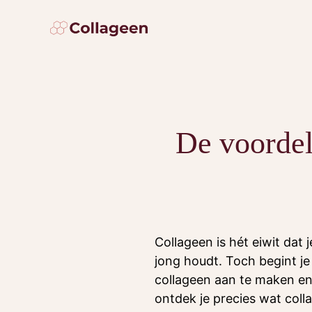
Ga
naar
de
inhoud
De voordel
Collageen is hét eiwit dat 
jong houdt. Toch begint je
collageen aan te maken en da
ontdek je precies wat coll