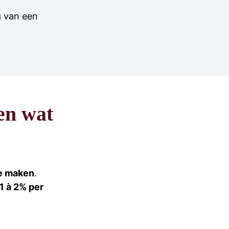
g van een
en wat
te maken
.
1 à 2% per