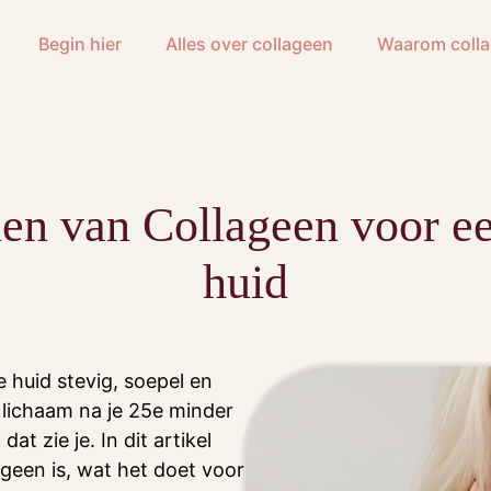
Begin hier
Alles over collageen
Waarom coll
en van Collageen voor ee
huid
je huid stevig, soepel en
 lichaam na je 25e minder
t zie je. In dit artikel
ageen is, wat het doet voor