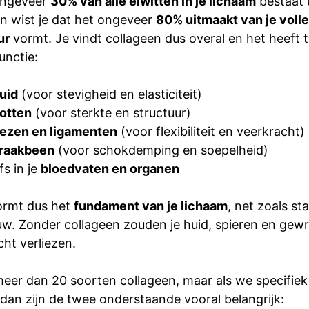
 ongeveer
30% van alle eiwitten in je lichaam
bestaat 
n wist je dat het ongeveer
80% uitmaakt van je voll
ur
vormt. Je vindt collageen dus overal en het heeft 
unctie:
uid
(voor stevigheid en elasticiteit)
otten
(voor sterkte en structuur)
ezen en ligamenten
(voor flexibiliteit en veerkracht)
raakbeen
(voor schokdemping en soepelheid)
fs in je
bloedvaten en organen
ormt dus het
fundament van je lichaam
, net zoals st
w. Zonder collageen zouden je huid, spieren en gew
ht verliezen.
eer dan 20 soorten collageen, maar als we specifiek 
 dan zijn de twee onderstaande vooral belangrijk: